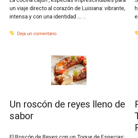
un viaje directo al corazón de Luisiana: vibrante,
h
intensa y con una identidad …
…
e
Deja un comentario
Un roscón de reyes lleno de
sabor
El Roscón de Reyes con un Toque de Especias: