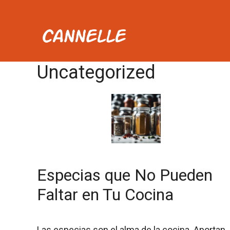
Saltar
al
contenido
Uncategorized
Especias que No Pueden
Faltar en Tu Cocina
Las especias son el alma de la cocina. Aportan