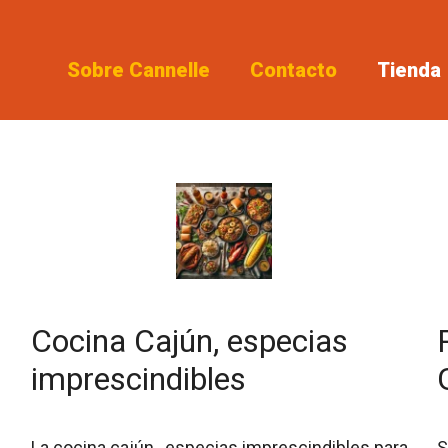
Sobre Cannelle
Contacto
Tienda
Cocina Cajún, especias
imprescindibles
La cocina cajún , especias imprescindibles para
S