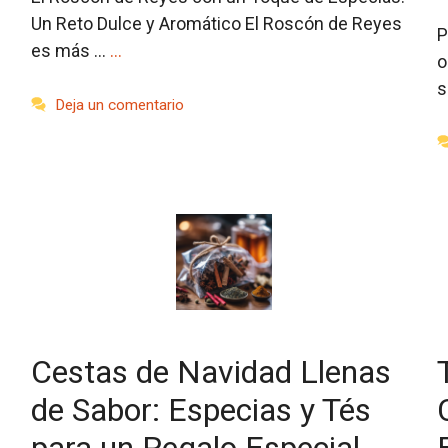
Un Reto Dulce y Aromático El Roscón de Reyes
P
es más …
…
o
s
Deja un comentario
Cestas de Navidad Llenas
de Sabor: Especias y Tés