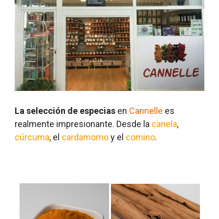
La selección de especias
en
Cannelle
es
realmente impresionante. Desde la
canela
,
cúrcuma
, el
cardamomo
y el
comino
.