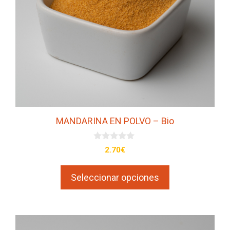
se
pueden
elegir
en
la
página
de
producto
MANDARINA EN POLVO – Bio
0
2.70
€
d
e
5
Seleccionar opciones
Este