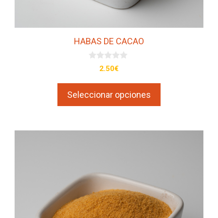
página
de
producto
HABAS DE CACAO
0
2.50
€
d
e
5
Seleccionar opciones
Este
producto
tiene
múltiples
variantes.
Las
opciones