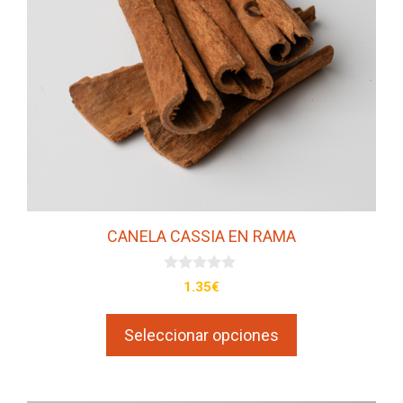
opciones
se
pueden
elegir
en
la
página
de
producto
CANELA CASSIA EN RAMA
0
1.35
€
d
e
5
Seleccionar opciones