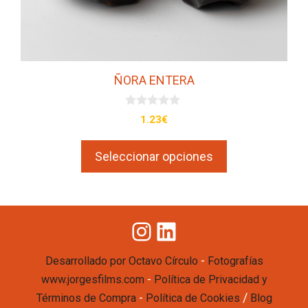
la
página
de
producto
ÑORA ENTERA
0
1.23
€
d
e
5
Seleccionar opciones
Instagram
LinkedIn
-
Desarrollado por Octavo Círculo
Fotografías
-
www.jorgesfilms.com
Política de Privacidad y
-
/
Términos de Compra
Política de Cookies
Blog