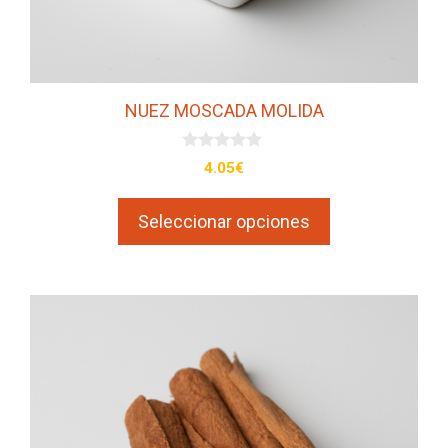
la
página
de
producto
NUEZ MOSCADA MOLIDA
0
4.05
€
d
e
5
Seleccionar opciones
Este
producto
tiene
múltiples
variantes.
Las