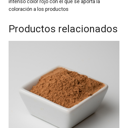
intenso color rojo con el que se aporta la
coloración a los productos
Productos relacionados
Este
producto
tiene
múltiples
variantes.
Las
opciones
se
pueden
elegir
en