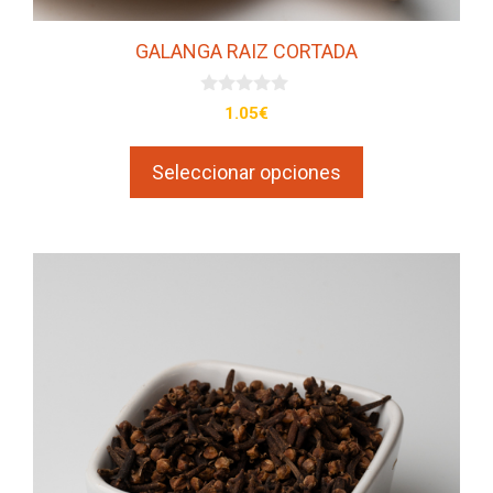
producto
GALANGA RAIZ CORTADA
0
1.05
€
d
e
5
Seleccionar opciones
Este
producto
tiene
múltiples
variantes.
Las
opciones
se