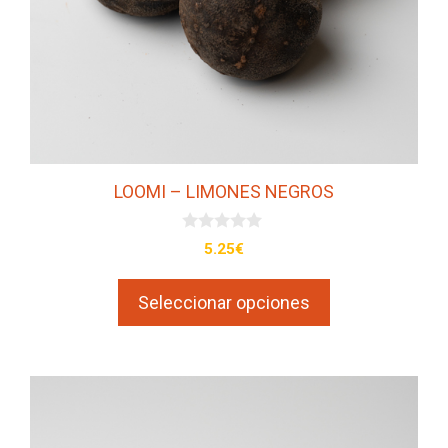
pueden
elegir
en
la
página
de
producto
LOOMI – LIMONES NEGROS
0
5.25
€
d
e
5
Seleccionar opciones
Este
producto
tiene