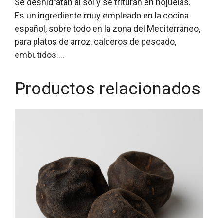
Se deshidratan al sol y se trituran en hojuelas.
Es un ingrediente muy empleado en la cocina
español, sobre todo en la zona del Mediterráneo,
para platos de arroz, calderos de pescado,
embutidos….
Productos relacionados
Este
producto
tiene
múltiples
variantes.
Las
opciones
se