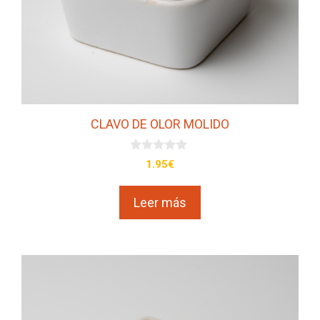
CLAVO DE OLOR MOLIDO
0
1.95
€
d
e
5
Leer más