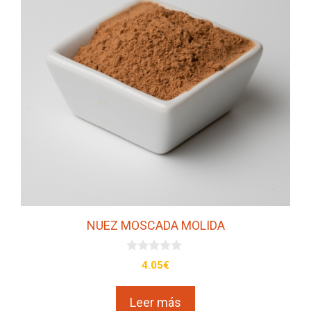
NUEZ MOSCADA MOLIDA
0
4.05
€
d
e
5
Leer más