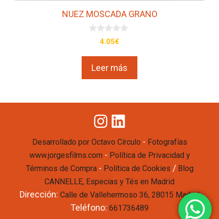
NUEZ MOSCADA GRANO
0
4.05
€
d
e
5
Leer más
Instagram
LinkedIn
-
Desarrollado por Octavo Círculo
Fotografías
-
www.jorgesfilms.com
Política de Privacidad y
-
/
Términos de Compra
Política de Cookies
Blog
CANNELLE, Especias y Tés en Madrid
Dirección:
Calle de Vallehermoso 36, 28015 Madrid
Teléfono:
661736489