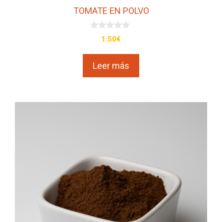
TOMATE EN POLVO
0
1.50
€
d
e
5
Leer más