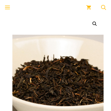
Saltar
Menú
al
contenido