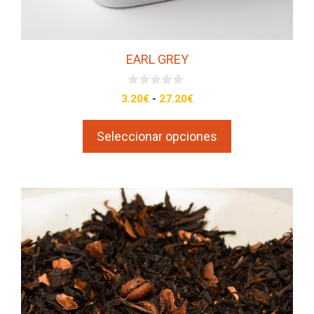
página
de
producto
EARL GREY
0
Rango
3.20
€
-
27.20
€
d
de
e
5
precios:
Seleccionar opciones
desde
3.20€
hasta
27.20€
Este
producto
tiene
múltiples
variantes.
Las
opciones