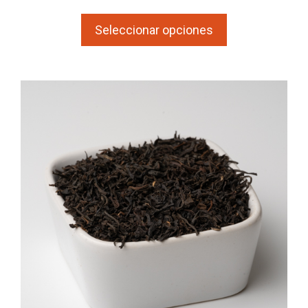
de
e
5
precios:
Seleccionar opciones
desde
3.45€
hasta
29.33€
Este
producto
tiene
múltiples
variantes.
Las
opciones
se
pueden
elegir
en
la