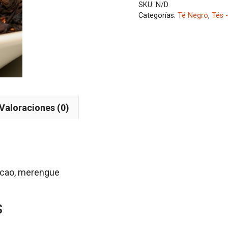
SKU:
N/D
Categorías:
Té Negro
,
Tés 
Valoraciones (0)
cacao, merengue
s