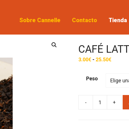
Sobre Cannelle
Contacto
Tienda
CAFÉ LAT
Rango
3.00
€
-
25.50
€
de
precios
Peso
desde
3.00€
hasta
-
+
CAFÉ
25.50€
LATTE
cantidad