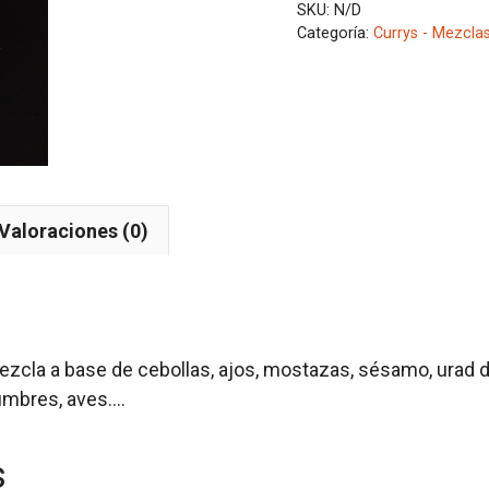
SKU:
N/D
Categoría:
Currys - Mezcla
Valoraciones (0)
zcla a base de cebollas, ajos, mostazas, sésamo, urad d
gumbres, aves….
s