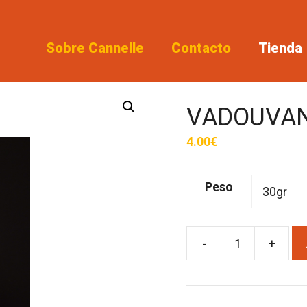
Sobre Cannelle
Contacto
Tienda
VADOUVA
4.00
€
Peso
-
+
VADOUVAN
cantidad