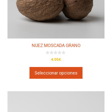
elegir
en
la
página
de
producto
NUEZ MOSCADA GRANO
0
4.05
€
d
e
5
Seleccionar opciones
Este
producto
tiene