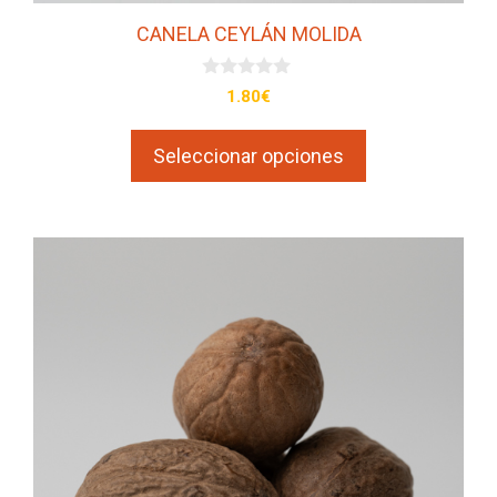
producto
CANELA CEYLÁN MOLIDA
0
1.80
€
d
e
5
Seleccionar opciones
Este
producto
tiene
múltiples
variantes.
Las
opciones
se
pueden