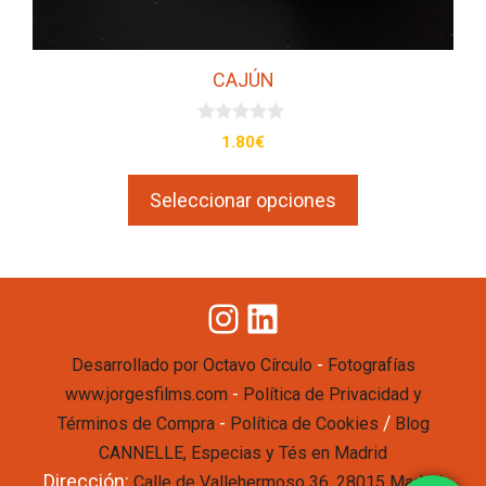
de
producto
CAJÚN
0
1.80
€
d
e
5
Seleccionar opciones
Instagram
LinkedIn
-
Desarrollado por Octavo Círculo
Fotografías
-
www.jorgesfilms.com
Política de Privacidad y
-
/
Términos de Compra
Política de Cookies
Blog
CANNELLE, Especias y Tés en Madrid
Dirección:
Calle de Vallehermoso 36, 28015 Madrid