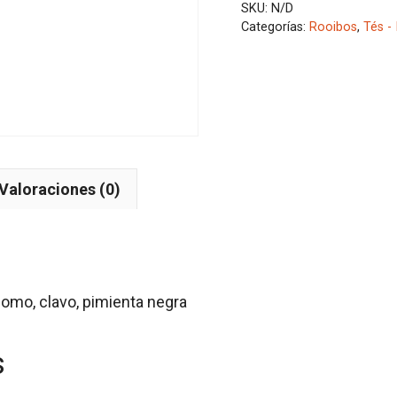
SKU:
N/D
Categorías:
Rooibos
,
Tés -
Valoraciones (0)
momo, clavo, pimienta negra
s