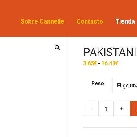
Sobre Cannelle
Contacto
Tienda
PAKISTANI
Rango
3.65
€
-
16.43
€
de
precios
Peso
desde
3.65€
hasta
-
+
PAKISTANI
16.43€
VERDE
cantidad