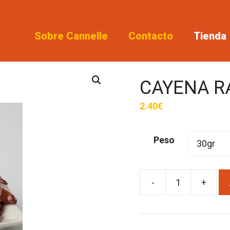
Sobre Cannelle
Contacto
Tienda
CAYENA R
2.40
€
Peso
-
+
CAYENA
RAMA
(4-