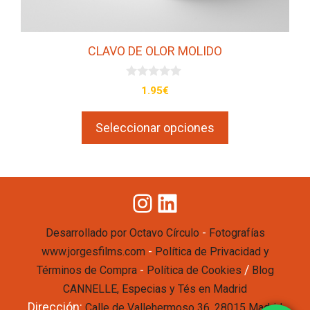
de
producto
CLAVO DE OLOR MOLIDO
0
1.95
€
d
e
5
Seleccionar opciones
Instagram
LinkedIn
-
Desarrollado por Octavo Círculo
Fotografías
-
www.jorgesfilms.com
Política de Privacidad y
-
/
Términos de Compra
Política de Cookies
Blog
CANNELLE, Especias y Tés en Madrid
Dirección:
Calle de Vallehermoso 36, 28015 Madrid