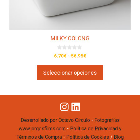
la
página
de
producto
MILKY OOLONG
0
Rango
6.70
€
-
56.95
€
d
de
e
5
precios:
Seleccionar opciones
desde
6.70€
hasta
56.95€
Instagram
LinkedIn
-
Desarrollado por Octavo Círculo
Fotografías
-
www.jorgesfilms.com
Política de Privacidad y
-
/
Términos de Compra
Política de Cookies
Blog