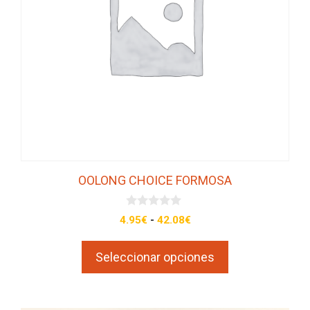
opciones
se
pueden
elegir
en
la
página
de
producto
OOLONG CHOICE FORMOSA
0
Rango
4.95
€
-
42.08
€
d
de
e
5
precios:
Seleccionar opciones
desde
4.95€
hasta