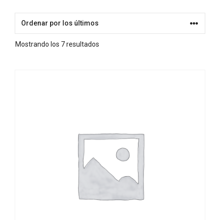
Ordenado
Mostrando los 7 resultados
por
los
Este
últimos
producto
tiene
múltiples
variantes.
Las
opciones
se
pueden
elegir
en