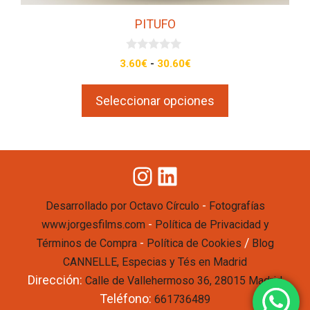
producto
PITUFO
0
Rango
3.60
€
-
30.60
€
d
de
e
5
precios:
Seleccionar opciones
desde
3.60€
hasta
30.60€
Instagram
LinkedIn
-
Desarrollado por Octavo Círculo
Fotografías
-
www.jorgesfilms.com
Política de Privacidad y
-
/
Términos de Compra
Política de Cookies
Blog
CANNELLE, Especias y Tés en Madrid
Dirección:
Calle de Vallehermoso 36, 28015 Madrid
Teléfono:
661736489