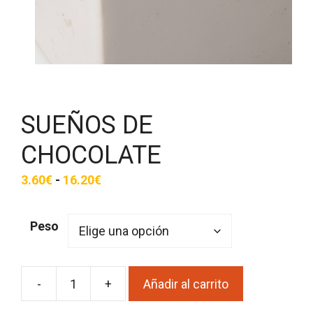
SUEÑOS DE
CHOCOLATE
Rango
3.60
€
-
16.20
€
de
precios:
Peso
desde
3.60€
hasta
-
+
Añadir al carrito
SUEÑOS
16.20€
DE