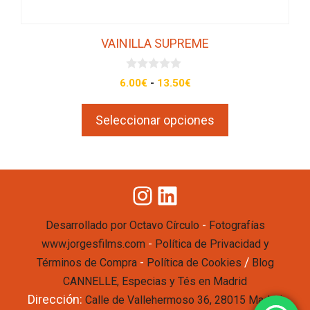
de
producto
VAINILLA SUPREME
0
Rango
6.00
€
-
13.50
€
d
de
e
5
precios:
Seleccionar opciones
desde
6.00€
hasta
13.50€
Instagram
LinkedIn
-
Desarrollado por Octavo Círculo
Fotografías
-
www.jorgesfilms.com
Política de Privacidad y
-
/
Términos de Compra
Política de Cookies
Blog
CANNELLE, Especias y Tés en Madrid
Dirección:
Calle de Vallehermoso 36, 28015 Madrid